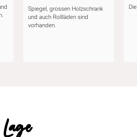
und
Die
Spiegel, grossen Holzschrank
n.
und auch Rollläden sind
vorhanden.
Lage